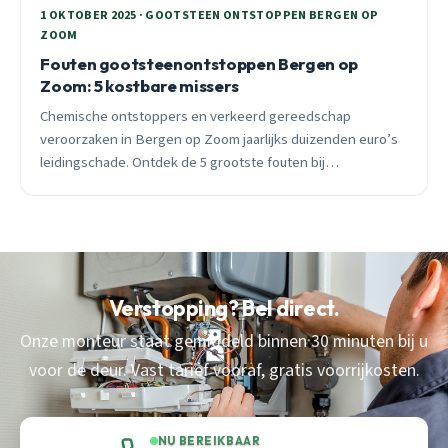
1 OKTOBER 2025 · GOOTSTEEN ONTSTOPPEN BERGEN OP
ZOOM
Fouten gootsteenontstoppen Bergen op
Zoom: 5 kostbare missers
Chemische ontstoppers en verkeerd gereedschap
veroorzaken in Bergen op Zoom jaarlijks duizenden euro’s
leidingschade. Ontdek de 5 grootste fouten bij
gootsteenontstopping en hoe je ze vermijdt.
Verstopping? Bel direct.
Onze monteur staat gemiddeld binnen 30 minuten bij u
voor de deur. Vast tarief vooraf, gratis voorrijkosten.
NU BEREIKBAAR