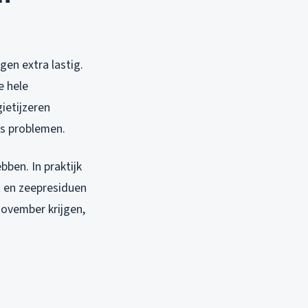
en extra lastig.
e hele
ietijzeren
ds problemen.
ben. In praktijk
et en zeepresiduen
november krijgen,