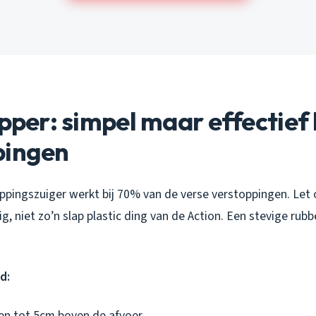
opper: simpel maar effectief 
pingen
pingszuiger werkt bij 70% van de verse verstoppingen. Let o
g, niet zo’n slap plastic ding van de Action. Een stevige ru
d:
en tot 5cm boven de afvoer