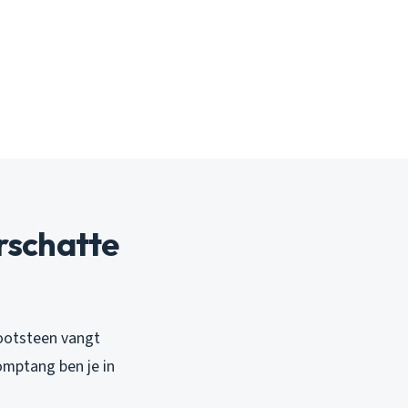
rschatte
gootsteen vangt
omptang ben je in