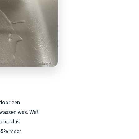
 door een
afwassen was. Wat
poedklus
 65% meer