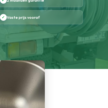
✓
2 maanden garantie
✓
Vaste prijs vooraf