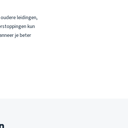
 oudere leidingen,
erstoppingen kun
nneer je beter
n