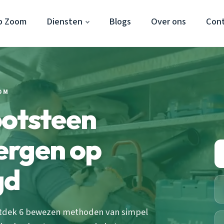
p Zoom
Diensten
Blogs
Over ons
Con
OM
ootsteen
ergen op
gd
ntdek 6 bewezen methoden van simpel