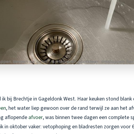
 ik bij Brechtje in Gageldonk West. Haar keuken stond blank
een
, het water liep gewoon over de rand terwijl ze aan het 
ag aflopende
afvoer
, was binnen twee dagen een complete s
 ik in oktober vaker: vetophoping en bladresten zorgen voor