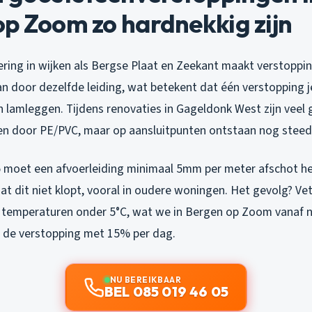
p Zoom zo hardnekkig zijn
ring in wijken als Bergse Plaat en Zeekant maakt verstopping
n door dezelfde leiding, wat betekent dat één verstopping j
lamleggen. Tijdens renovaties in Gageldonk West zijn veel g
en door PE/PVC, maar op aansluitpunten ontstaan nog stee
moet een afvoerleiding minimaal 5mm per meter afschot heb
dat dit niet klopt, vooral in oudere woningen. Het gevolg? V
Bij temperaturen onder 5°C, wat we in Bergen op Zoom vanaf 
it de verstopping met 15% per dag.
NU BEREIKBAAR
BEL 085 019 46 05