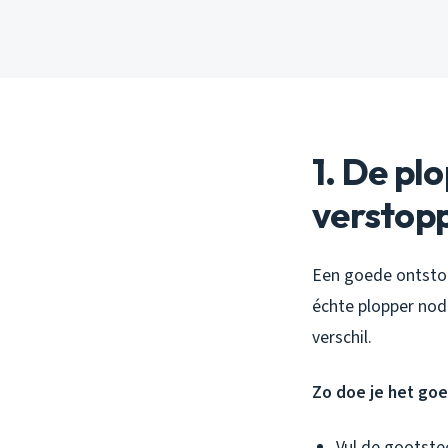
1. De pl
verstop
Een goede ontstop
échte plopper nodi
verschil.
Zo doe je het goe
Vul de gootste