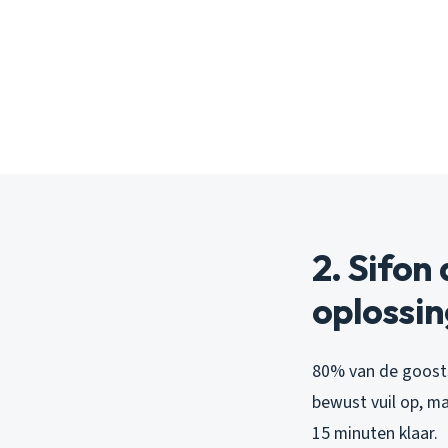
2. Sifo
oplossi
80% van de goosts
bewust vuil op, m
15 minuten klaar.