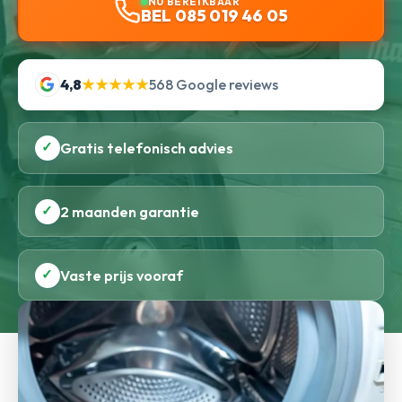
NU BEREIKBAAR
BEL 085 019 46 05
4,8
★★★★★
568 Google reviews
✓
Gratis telefonisch advies
✓
2 maanden garantie
✓
Vaste prijs vooraf