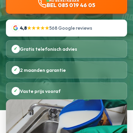
NU BEREIKBAAR
BEL 085 019 46 05
4,8
★★★★★
568 Google reviews
✓
Gratis telefonisch advies
✓
2 maanden garantie
✓
Vaste prijs vooraf