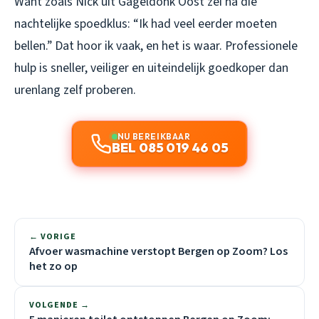
Want zoals Nick uit Gageldonk Oost zei na die
nachtelijke spoedklus: “Ik had veel eerder moeten
bellen.” Dat hoor ik vaak, en het is waar. Professionele
hulp is sneller, veiliger en uiteindelijk goedkoper dan
urenlang zelf proberen.
NU BEREIKBAAR
BEL 085 019 46 05
← VORIGE
Afvoer wasmachine verstopt Bergen op Zoom? Los
het zo op
VOLGENDE →